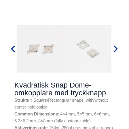
Kvadratisk Snap Dome-
omkopplare med tryckknapp
Struktur
: Square/Rectangular shape, with/without
center hole option
Common Dimensions
: 4×4mm, 5×5mm, 6×6mm,
6.2×6.2mm, 8×8mm (fully customizable)
Aktiveringskraft
: 150gf–280gf (customizable range)