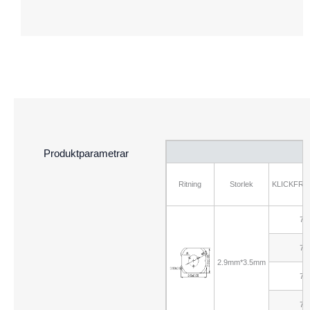
Produktparametrar
Ritning
Storlek
KLICKFRE
70
70
2.9mm*3.5mm
70
70