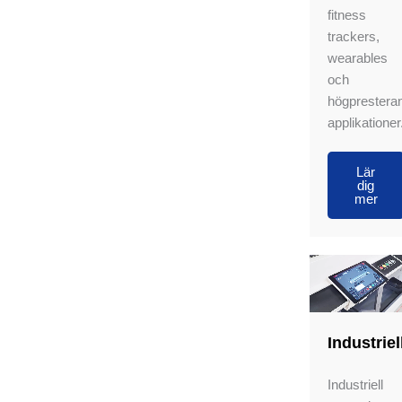
fitness
trackers,
wearables
och
högprestera
applikationer
Lär
dig
mer
Industriel
Industriell