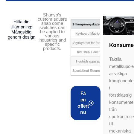
Shanyo's
custom square
Hitta din
snap dome
Tillämpningskategori
tillämpning:
switches can
be applied to
Mångsidig
Keyboard Matrices
Calc
various
genom design
industries and
Styrsystem för fordon
Steering wheel bu
specific
Konsume
products.
Industrial Panels
Cont
Taktila
Hushållsapparater
Washing m
metallkupole
Specialized Electronics
Custom
är viktiga
komponente
i
Få
förstklassig
en
konsumentel
offert
från
nu
spelkontrolle
till
mekaniska