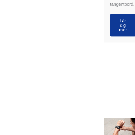
tangentbord.
Lär
dig
mer