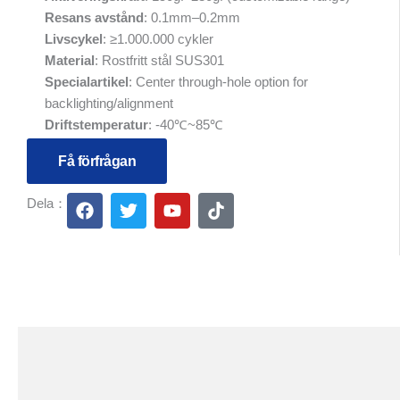
Resans avstånd
: 0.1mm–0.2mm
Livscykel
: ≥1.000.000 cykler
Material
: Rostfritt stål SUS301
Specialartikel
: Center through-hole option for
backlighting/alignment
Driftstemperatur
: -40℃~85℃
Få förfrågan
F
T
Y
T
Dela：
a
w
o
i
c
i
u
k
e
t
t
t
b
t
u
o
o
e
b
k
o
r
e
k