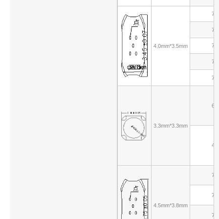
70
70
70
4.0mm*3.5mm
70
70
60
3.3mm*3.3mm
40
70
70
4.5mm*3.8mm
70