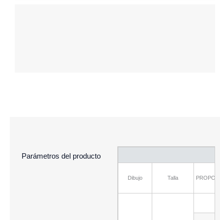
Parámetros del producto
Dibujo
Talla
PROPORC