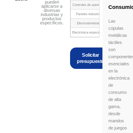
pueden
Controles de automoción
Botones del vol
aplicarse a
Consumi
diversas
industrias y
Paneles industriales
productos
Las
específicos.
Electrodomésticos
cúpulas
Electrónica especializada
Panel
metálicas
táctiles
son
Solicitar
componente
presupuesto
esenciales
en la
electrónica
de
consumo
de alta
gama,
desde
mandos
de juegos