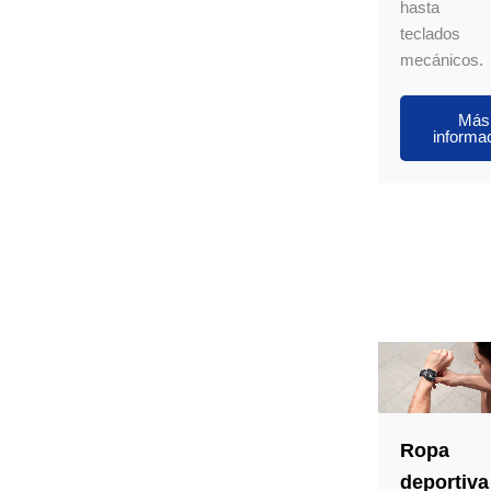
hasta
teclados
mecánicos.
Más
informa
Ropa
deportiva