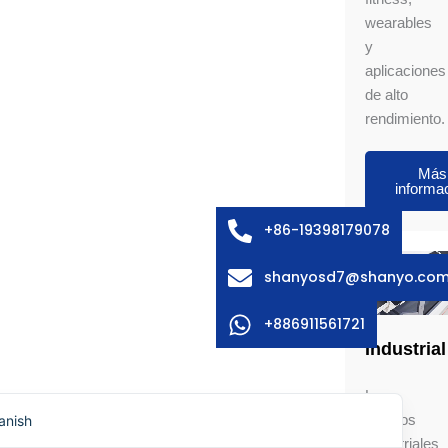
wearables
y
aplicaciones
de alto
rendimiento.
abic
ssian
Más
informa
edish
lian
+86-19398179078
ench
shanyosd7@shanyo.co
rman
rean
+886911561721
Industrial
panese
lish
Los
anish
equipos
industriales