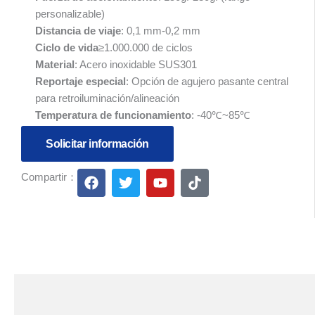
personalizable)
Distancia de viaje
: 0,1 mm-0,2 mm
Ciclo de vida
≥1.000.000 de ciclos
Material
: Acero inoxidable SUS301
Reportaje especial
: Opción de agujero pasante central
para retroiluminación/alineación
Temperatura de funcionamiento
: -40℃~85℃
Solicitar información
F
T
Y
T
Compartir：
a
w
o
i
c
i
u
k
e
t
t
t
b
t
u
o
o
e
b
k
o
r
e
k