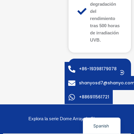
degradación
del
rendimiento
tras 500 horas
de irradiación
Arabic
UVB.
Russian
Swedish
¿Necesita una
Italian
+86-19398179078
solución
French
personalizada?
shanyosd7@shanyo.co
German
Korean
+886911561721
Japanese
English
Explora la serie Dome Array de Shanyo
Spanish