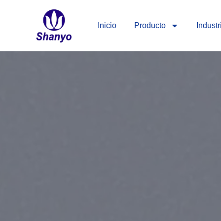
Ir
al
Inicio
Producto
Industr
contenido