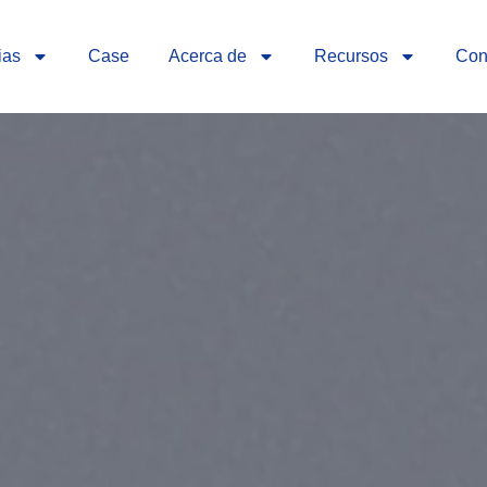
ias
Case
Acerca de
Recursos
Con