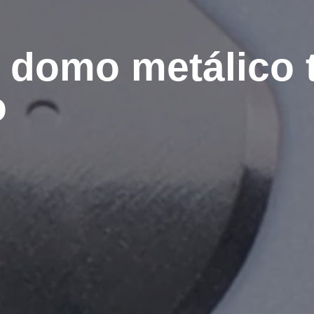
e domo metálico t
o