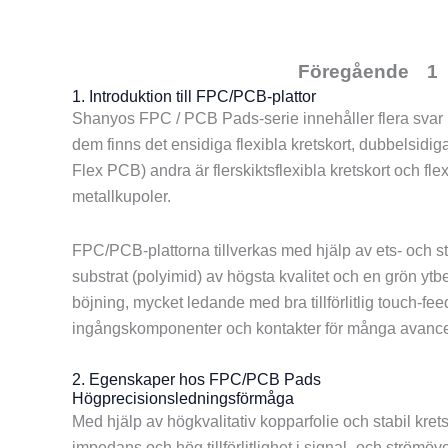
Si
Föregående
1
1. Introduktion till FPC/PCB-plattor
Shanyos FPC / PCB Pads-serie innehåller flera svar p
dem finns det ensidiga flexibla kretskort, dubbelsid
Flex PCB) andra är flerskiktsflexibla kretskort och f
metallkupoler.
FPC/PCB-plattorna tillverkas med hjälp av ets- och 
substrat (polyimid) av högsta kvalitet och en grön ytbe
böjning, mycket ledande med bra tillförlitlig touch-fe
ingångskomponenter och kontakter för många avancer
2. Egenskaper hos FPC/PCB Pads
Högprecisionsledningsförmåga
Med hjälp av högkvalitativ kopparfolie och stabil kr
impedans och hög tillförlitlighet i signal- och strömöve