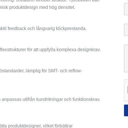
N
onisk produktdesign med hög densitet.
a
m
n
E
ktil feedback och långvarig klickprestanda.
-
p
o
M
s
-flexstrukturer för att uppfylla komplexa designkrav.
e
t
d
*
d
e
andarder, lämplig för SMT- och reflow-
l
a
n
d
e
 anpassas utifrån kundritningar och funktionskrav.
ta produktdesigner, vilket förbättrar