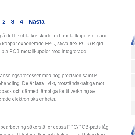
da
Sida
Sida
Sida
2
3
4
Nästa
å det flexibla kretskortet och metallkupolen, bland
iga koppar exponerade FPC, styva-flex PCB (Rigid-
lexibla PCB-metallkupoler med integrerade
stansningsprocesser med hög precision samt PI-
handling. De är lätta i vikt, motståndskraftiga mot
edback och därmed lämpliga för tillverkning av
ade elektroniska enheter.
etsbearbetning säkerställer dessa FPC/PCB-pads låg
rföring. Ultratunn flexibel struktur: Tjockleken kan