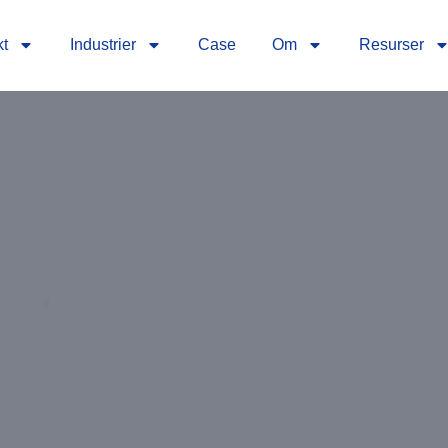
kt
Industrier
Case
Om
Resurser