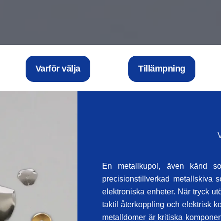
Varför välja
Tillämpning
En metallkupol, även känd s
precisionstillverkad metallskiva
elektroniska enheter. När tryck ut
taktil återkoppling och elektrisk k
metalldomer är kritiska komponente