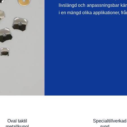
livslängd och anpassningsbar kän
i en mängd olika applikationer, fr
Oval taktil
Specialtillverkad
metallkupol
rund