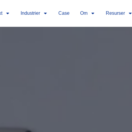
kt
Industrier
Case
Om
Resurser