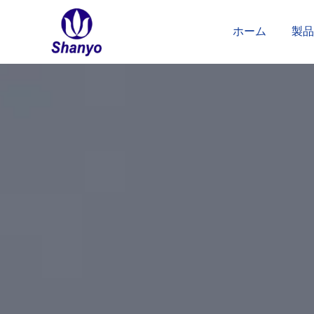
コ
ン
ホーム
製品
テ
ン
ツ
へ
ス
キ
ッ
プ