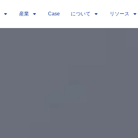
産業
Case
について
リソース