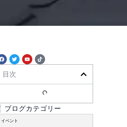
フ
ツ
Y
テ
ェ
イ
o
ィ
イ
ッ
u
ク
ス
タ
t
ト
目次
ブ
ー
u
ク
ッ
b
ク
e
ブログカテゴリー
イベント