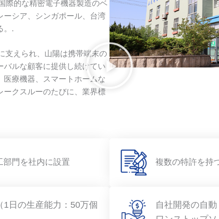
ら国際的な精密電子機器製造のベ
レーシア、シンガポール、台湾
。.
ームに支えられ、山陽は携帯端末の
ーバルな顧客に提供し続けてい
、医療機器、スマートホームな
レークスルーのたびに、業界標
工部門を社内に設置
複数の特許を持
（1日の生産能力：50万個
自社開発の自動
ワンストップソ