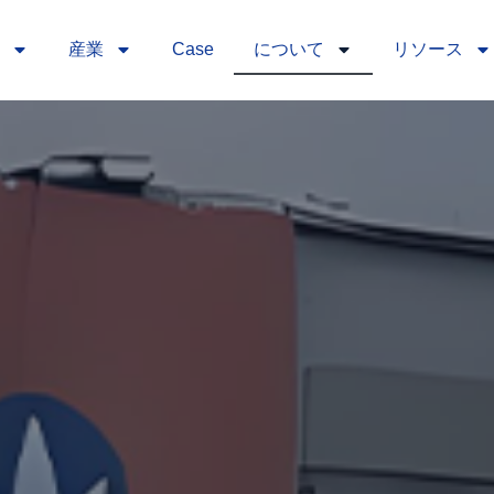
産業
Case
について
リソース