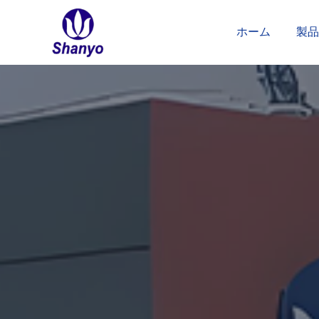
コ
ン
ホーム
製品
テ
ン
ツ
へ
ス
キ
ッ
プ