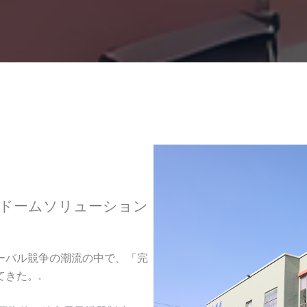
ドームソリューション
ーバル競争の潮流の中で、「完
きた。.