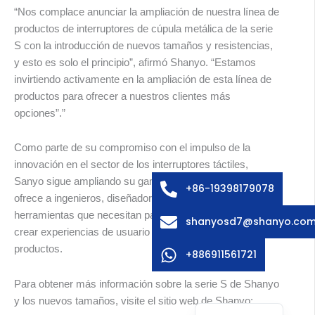
“Nos complace anunciar la ampliación de nuestra línea de
productos de interruptores de cúpula metálica de la serie
S con la introducción de nuevos tamaños y resistencias,
y esto es solo el principio”, afirmó Shanyo. “Estamos
invirtiendo activamente en la ampliación de esta línea de
productos para ofrecer a nuestros clientes más
Arabic
opciones”.”
Russian
Como parte de su compromiso con el impulso de la
Swedish
innovación en el sector de los interruptores táctiles,
Sanyo sigue ampliando su gama de productos. Sanyo
Italian
+86-19398179078
ofrece a ingenieros, diseñadores y fabricantes las
French
herramientas que necesitan para impulsar la innovación y
shanyosd7@shanyo.co
German
crear experiencias de usuario excepcionales en sus
productos.
Korean
+886911561721
Japanese
Para obtener más información sobre la serie S de Shanyo
English
y los nuevos tamaños, visite el sitio web de Shanyo: