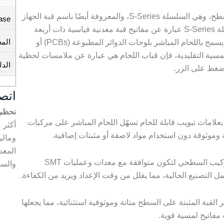
طرحت شانيو مؤخرًا أول قبة معدنية مثبتة على السطح، وهي السلسلة S-Series، والمعروفة أيضًا باسم قبة الجهاز
ase
المثبت على السطح (SMD). هذه القباب من السلسلة S-Series عبارة عن مفاتيح قبة معدنية قياسية ذات أربعة
المع
أرجل مزودة بعلامتي تبديل معدنية قابلة للحام، مما يسمح باللحام المباشر بلوحات الدوائر المطبوعة (PCBs) أو
للمسية التقليدية، فإن قباب اللحام هي عبارة عن ملامسات لحظية
الدل
ضغط على الزر.
اتصل
نحظى ب
ح بعلامات تبويب قابلة للحام تسهّل اللحام المباشر على مركبات
ة وموثوقة دون استخدام مواد لاصقة أو مثبتات إضافية.
ومالي
المعد
- التوافق مع عملية SMT القياسية: صُممت قبة التركيب السطحي لتكون متوافقة مع معدات وعمليات SMT
والسي
التصنيع الحالية، مما يقلل من وقت الإعداد ويزيد من الكفاءة.
 القبة المثبتة على السطح متانة وموثوقية استثنائية، مما يجعلها
مفاتيح لمسية قوية.