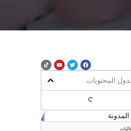
ف
ت
ي
ت
ي
و
و
ي
س
ي
ت
ك
ب
ت
ي
ت
دول المحتويات
و
ر
و
و
ك
ب
ك
المدونة
اليات