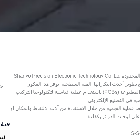
حققت شركة شانيو للتكنولوجيا الإلكترونية الدقيقة المحدودة Shanyo Precision Electronic Technology Co. Ltd.
تطوير أحدث ابتكاراتها: القبة السطحية. يوفر هذا المكون
ج
المتطور إمكانية لحامه مباشرةً على لوحات الدوائر المطبوعة (PCBs) باستخدام عملية قياسية لتكنولوجيا التركيب
باب اللحام، قامت شركة Shanyo بتبسيط عملية التجميع من خلال الاستفادة من آلات الالتقاط والمكان أو
فئة 
الفع