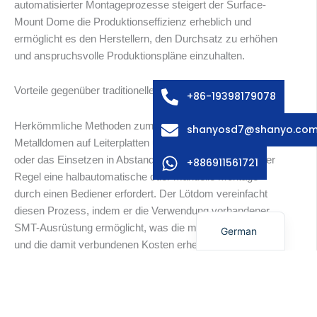
automatisierter Montageprozesse steigert der Surface-
Arabic
Mount Dome die Produktionseffizienz erheblich und
ermöglicht es den Herstellern, den Durchsatz zu erhöhen
Russian
und anspruchsvolle Produktionspläne einzuhalten.
Swedish
Italian
Vorteile gegenüber traditionellen Methoden
+86-19398179078
French
Herkömmliche Methoden zum Aufkleben von
shanyosd7@shanyo.co
Spanish
Metalldomen auf Leiterplatten umfassen häufig Klebeband
oder das Einsetzen in Abstandshaltertaschen, was in der
Korean
+886911561721
Regel eine halbautomatische oder manuelle Montage
Japanese
durch einen Bediener erfordert. Der Lötdom vereinfacht
English
diesen Prozess, indem er die Verwendung vorhandener
SMT-Ausrüstung ermöglicht, was die manuelle Arbeitszeit
German
und die damit verbundenen Kosten erheblich reduziert.
Verbesserte Langlebigkeit und Leistung
Eines der herausragenden Merkmale der Lötkuppel ist