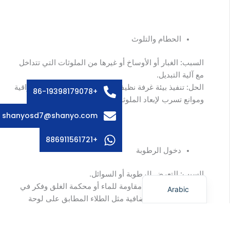
Russian
الحطام والتلوث
Swedish
السبب: الغبار أو الأوساخ أو غيرها من الملوثات التي تتداخل
Italian
مع آلية التبديل.
French
الحل: تنفيذ بيئة غرفة نظيفة للتجميع أو استخدام أغطية واقية
+86-19398179078
وموانع تسرب لإبعاد الملوثات.
Spanish
shanyosd7@shanyo.com
German
Korean
+886911561721
دخول الرطوبة
Japanese
English
السبب: التعرض للرطوبة أو السوائل.
الحل: استخدم قبابًا مقاومة للماء أو محكمة الغلق وفكر في
Arabic
اتخاذ تدابير حماية إضافية مثل الطلاء المطابق على لوحة
الدائرة.