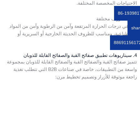
الاحتياجات المخصصة المختلفة.
جاهز لظروف مختلفة
آمن في درجات الحرارة المرتفعة وآمن من الرطوبة وآمن من المواد
sha
الاصطناعية، ومناسب للظروف الحديثة الخارجية أو السريرية أو
القاسية.
4. سيناريوهات تطبيق صفائح القبة والصفائح القابلة للذوبان
تتميز صفائح القبة والصفائح القبة والصفائح القابلة للذوبان بمجموعة
واسعة من التطبيقات، خاصة في صناعات B2B التي تتطلب تغذية
راجعة موثوقة للأزرار وتصميم تخطيط مرن:
لوحات التحكم الصناعية والمحطات الطرفية
تطبق في وحدات التحكم الآلي، والأدوات الصناعية، وغيرها من
المعدات لتحقيق الإدخال متعدد الأزرار أو المصفوفة.
الأجهزة الطبية ومعدات التشخيص المحمولة
تتطلب تطبيقات أجهزة المراقبة المحمولة وأجهزة تخطيط كهربية
القلب وغيرها منتجات يمكن تعقيمها ومقاومة للتلوث وتعمل بشكل