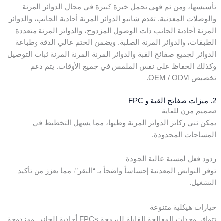
تأسيسها، ومن ثم فهي تحمل خبرة كبيرة في مجال الدوائر المرنة
والوصلات المعدنية. تقدم شانيو الدوائر المرنة أحادية الجانب، والدوائر
المرنة أحادية الجانب ذات الوصول المزدوج، والدوائر المرنة متعددة
الطبقات، والدوائر المرنة الصلبة. ويضمن الختم عالي الدقة وطباعة
الدوائر لجميع صفائح القبة والدوائر المرنة المرنة المرنة ثبات التوصيل
وكذلك الحفاظ على نفس الملمس في جميع الأوقات. يتم دعم
تخصيص OEM / ODM.
2. ميزات صفائح القبة و FPC
تصميم مرن للغاية
يمكن ثني ركائز الدوائر المرنة وطيها، مما يسهل التخطيط في
المساحات المحدودة.
ردود فعل لمسية عالية الجودة
توفر النوابض المعدنية إحساساً واضحاً بـ “النقر”، مما يعزز من تأكيد
التشغيل.
خيارات هيكلية متنوعة
تتوافر وحدات المعالجة القابلة للبرمجة FPCs أحادية الجانب ومزدوجة