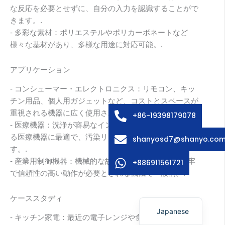
な反応を必要とせずに、自分の入力を認識することがで
きます。.
- 多彩な素材：ポリエステルやポリカーボネートなど
様々な基材があり、多様な用途に対応可能。.
Arabic
アプリケーション
Russian
- コンシューマー・エレクトロニクス：リモコン、キッ
Swedish
チン用品、個人用ガジェットなど、コストとスペースが
Italian
重視される機器に広く使用されている。.
+86-19398179078
- 医療機器：洗浄が容易なインターフェースを必要とす
French
る医療機器に最適で、汚染リスクを最小限に抑えま
shanyosd7@shanyo.co
Spanish
す。.
German
- 産業用制御機器：機械的な故障のリスクなしに、堅牢
+886911561721
で信頼性の高い動作が必要とされる機械で一般的。.
Korean
English
ケーススタディ
Japanese
- キッチン家電：最近の電子レンジや食器洗い機の多く