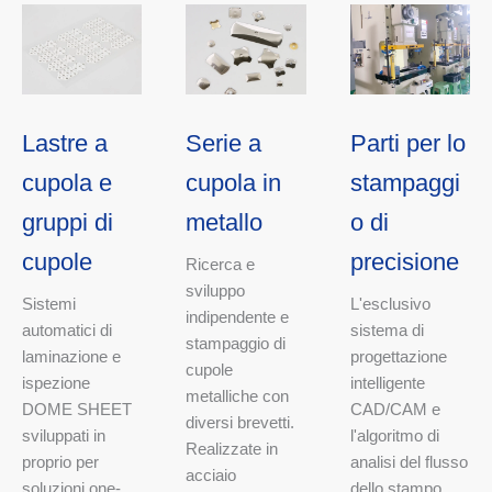
Lastre a
Serie a
Parti per lo
cupola e
cupola in
stampaggi
gruppi di
metallo
o di
cupole
precisione
Ricerca e
sviluppo
Sistemi
L'esclusivo
indipendente e
automatici di
sistema di
stampaggio di
laminazione e
progettazione
cupole
ispezione
intelligente
metalliche con
DOME SHEET
CAD/CAM e
diversi brevetti.
sviluppati in
l'algoritmo di
Realizzate in
proprio per
analisi del flusso
acciaio
soluzioni one-
dello stampo