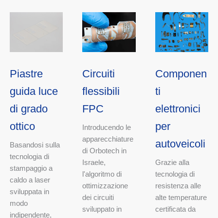
Piastre
Circuiti
Componen
guida luce
flessibili
ti
di grado
FPC
elettronici
ottico
per
Introducendo le
apparecchiature
autoveicoli
Basandosi sulla
di Orbotech in
tecnologia di
Israele,
Grazie alla
stampaggio a
l'algoritmo di
tecnologia di
caldo a laser
ottimizzazione
resistenza alle
sviluppata in
dei circuiti
alte temperature
modo
sviluppato in
certificata da
indipendente,