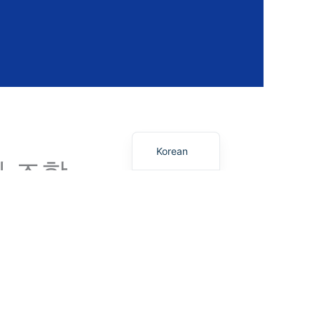
Italian
French
Spanish
German
Japanese
English
Korean
 조합