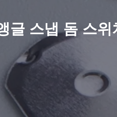
앵글 스냅 돔 스위