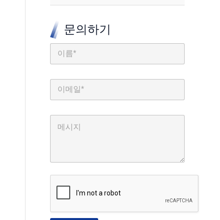
문의하기
이
름
이
메
일
*
메
시
지