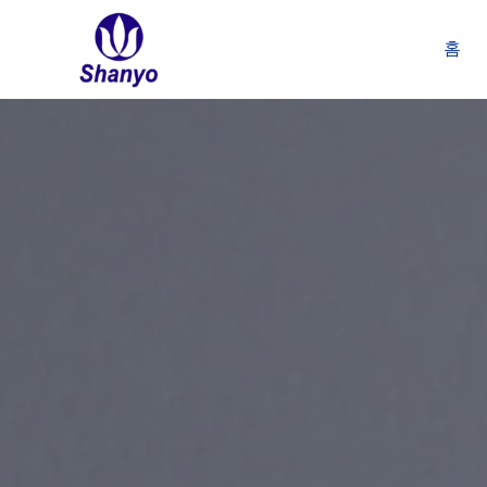
콘
텐
홈
츠
로
건
너
뛰
기