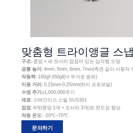
맞춤형 트라이앵글 스냅
구조
: 중앙 + 세 모서리 접점이 있는 삼각형 모양
공통 높이
: 4mm, 5mm, 6mm, 7mm(측면 길이 사용자
작동력
: 180gf-350gf(더 무거운 범위)
이동 거리
: 0.15mm-0.25mm(하이 프로파일)
수명 주기
≥1,000,000주기
재료
: 스테인리스 스틸 SUS301
접점
: 4개(중앙 1개 + 모서리 3개)로 전도성 향상
작동 온도
: -20℃~70℃
문의하기