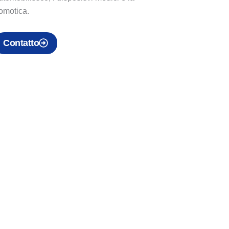
omotica.
Contatto
ivo