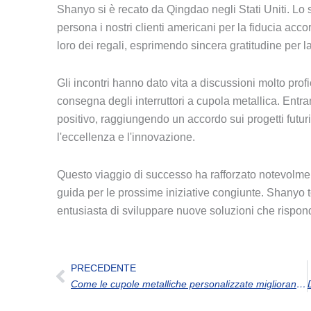
Shanyo si è recato da Qingdao negli Stati Uniti. Lo s
persona i nostri clienti americani per la fiducia accor
loro dei regali, esprimendo sincera gratitudine per l
Gli incontri hanno dato vita a discussioni molto profic
consegna degli interruttori a cupola metallica. Ent
positivo, raggiungendo un accordo sui progetti futur
l'eccellenza e l'innovazione.
Questo viaggio di successo ha rafforzato notevolment
guida per le prossime iniziative congiunte. Shanyo t
entusiasta di sviluppare nuove soluzioni che rispond
Precedente
PRECEDENTE
Come le cupole metalliche personalizzate migliorano le prestazioni della tastiera