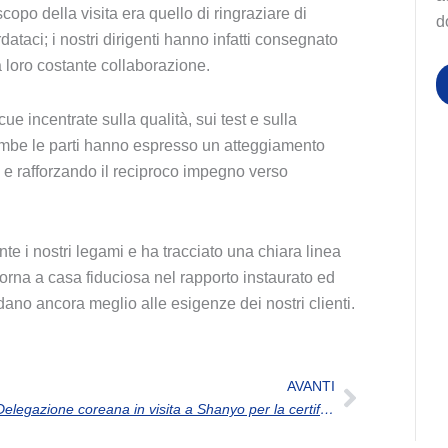
copo della visita era quello di ringraziare di
d
dataci; i nostri dirigenti hanno infatti consegnato
a loro costante collaborazione.
ue incentrate sulla qualità, sui test e sulla
rambe le parti hanno espresso un atteggiamento
i e rafforzando il reciproco impegno verso
e i nostri legami e ha tracciato una chiara linea
orna a casa fiduciosa nel rapporto instaurato ed
ano ancora meglio alle esigenze dei nostri clienti.
Success
AVANTI
Delegazione coreana in visita a Shanyo per la certificazione del sistema di lastre a cupola