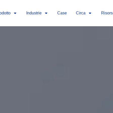
odotto
Industrie
Case
Circa
Risor