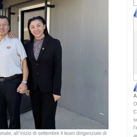
A
O
C
s
l
ale, all’inizio di settembre il team dirigenziale di
a