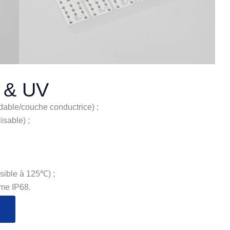
 & UV
able/couche conductrice) ;
isable) ;
ible à 125℃) ;
me IP68.