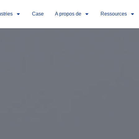
stries
Case
A propos de
Ressources