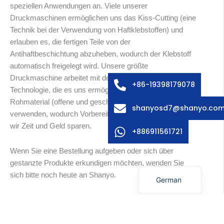
speziellen Anwendungen an. Viele unserer
Druckmaschinen ermöglichen uns das Kiss-Cutting (eine
Technik bei der Verwendung von Haftklebstoffen) und
Arabic
erlauben es, die fertigen Teile von der
Russian
Antihaftbeschichtung abzuheben, wodurch der Klebstoff
Swedish
automatisch freigelegt wird. Unsere größte
Druckmaschine arbeitet mit der Mobile-Head-
Italian
+86-19398179078
Technologie, die es uns ermöglicht, das gesamte
French
Rohmaterial (offene und geschlossene Löcher) zu
shanyosd7@shanyo.co
Spanish
verwenden, wodurch Vorbereitungsschritte entfallen und
wir Zeit und Geld sparen.
Korean
+886911561721
Japanese
Wenn Sie eine Bestellung aufgeben oder sich über
English
gestanzte Produkte erkundigen möchten, wenden Sie
sich bitte noch heute an Shanyo.
German
Zurück
Nächs
VORHERIGE
WEITER
Was sind Kuppelschalter?
Membranschalter: Aufbau, Typen und Vorteile